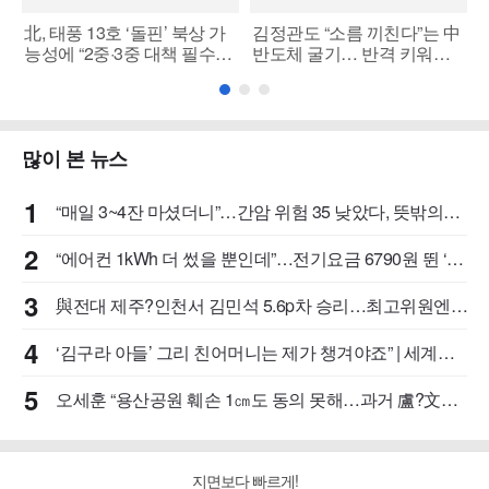
北, 태풍 13호 ‘돌핀’ 북상 가
김정관도 “소름 끼친다”는 中
능성에 “2중·3중 대책 필수”
반도체 굴기… 반격 키워드
[북*마크]
는 호남과 용인? [반도체 투
자 리포트]
많이 본 뉴스
1
“매일 3~4잔 마셨더니”…간암 위험 35 낮았다, 뜻밖의
‘이 음료’ | 세계일보
2
“에어컨 1kWh 더 썼을 뿐인데”…전기요금 6790원 뛴 ‘진
짜 이유’ [숫자 뒤의 진실] | 세계일보
3
與전대 제주?인천서 김민석 5.6p차 승리…최고위원엔
박선원 1위 | 세계일보
4
‘김구라 아들’ 그리 친어머니는 제가 챙겨야죠” | 세계일
보
5
오세훈 “용산공원 훼손 1㎝도 동의 못해…과거 盧?文정
부 원칙과도 배치” | 세계일보
지면보다 빠르게!