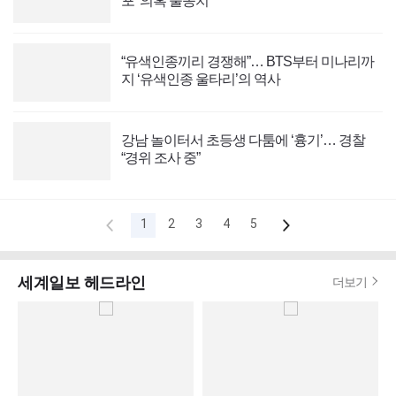
포’ 의혹 불송치
“유색인종끼리 경쟁해”… BTS부터 미나리까
지 ‘유색인종 울타리’의 역사
강남 놀이터서 초등생 다툼에 ‘흉기’… 경찰
“경위 조사 중”
1
2
3
4
5
세계일보
헤드라인
더보기