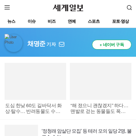
뉴스
이슈
비즈
연예
스포츠
포토·영상
채명준
기자
+ 네이버 구독
도심 한낮 60도 길바닥서 화
“해 졌으니 괜찮겠지” 하다…
상·탈수… 반려동물도 수난
맨발로 걷는 동물들도 폭염
[역대급 폭염]
에 당했다
‘정청래 암살단 모집’ 등 테러 모의 일당 2명, 불