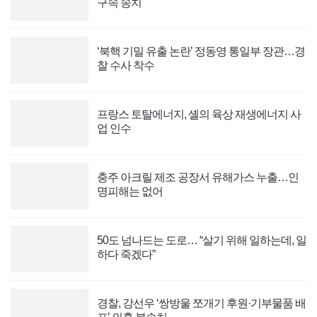
구속 송치
‘북핵 기밀 유출 논란’ 정동영 통일부 장관…경
찰 수사 착수
프랑스 토탈에너지, 셸의 육상 재생에너지 사
업 인수
충주 아크릴 제조 공장서 유해가스 누출…인
명피해는 없어
50도 넘나드는 도로… “살기 위해 일하는데, 일
하다 죽겠다”
경찰, 강선우 ‘쌍방울 쪼개기 후원·기부물품 배