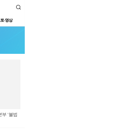
토·영상
부 ‘불법