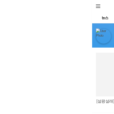
뉴스
[설왕설래]