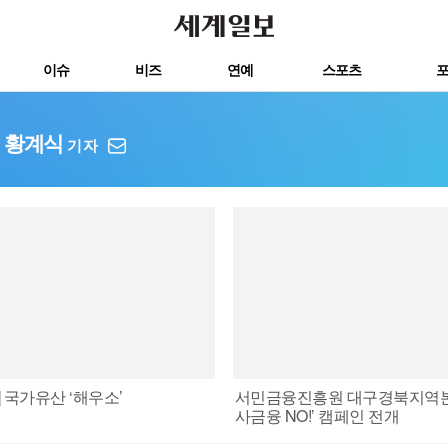
이슈
비즈
연예
스포츠
포
황계식
기자
 국가유산 ‘해우소’
서민금융진흥원 대구경북지역본
사금융 NO!’ 캠페인 전개