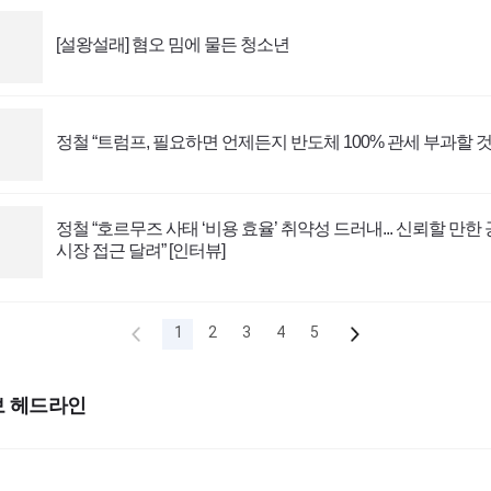
[설왕설래] 혐오 밈에 물든 청소년
정철 “트럼프, 필요하면 언제든지 반도체 100% 관세 부과할 것”
정철 “호르무즈 사태 ‘비용 효율’ 취약성 드러내... 신뢰할 만
시장 접근 달려” [인터뷰]
1
2
3
4
5
보
헤드라인