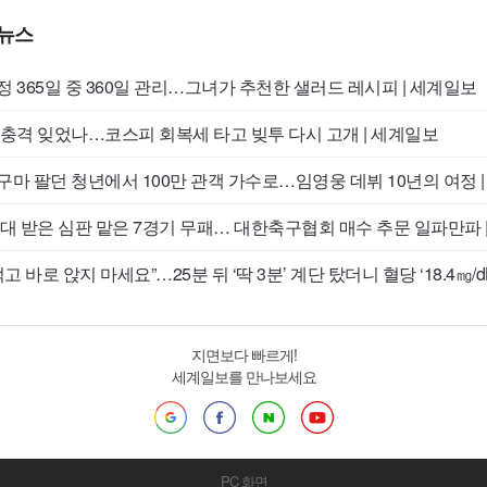
 뉴스
 365일 중 360일 관리…그녀가 추천한 샐러드 레시피 | 세계일보
 충격 잊었나…코스피 회복세 타고 빚투 다시 고개 | 세계일보
구마 팔던 청년에서 100만 관객 가수로…임영웅 데뷔 10년의 여정 
접대 받은 심판 맡은 7경기 무패… 대한축구협회 매수 추문 일파만파 
먹고 바로 앉지 마세요”…25분 뒤 ‘딱 3분’ 계단 탔더니 혈당 ‘18.4㎎/d
 세계일보
지면보다 빠르게!
세계일보를 만나보세요
PC 화면