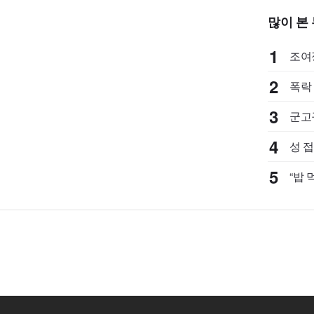
많이 본
1
조여정
2
폭락
3
군고
4
성 
보
5
“밥 
다 |