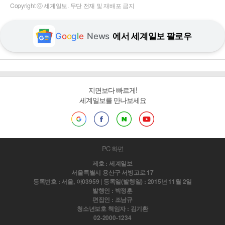
Copyright ⓒ 세계일보. 무단 전재 및 재배포 금지
G
o
o
g
l
e
News
에서 세계일보 팔로우
지면보다 빠르게!
세계일보를 만나보세요
PC 화면
제호 : 세계일보
서울특별시 용산구 서빙고로 17
등록번호 : 서울, 아03959 | 등록일(발행일) : 2015년 11월 2일
발행인 : 박정훈
편집인 : 조남규
청소년보호 책임자 : 김기환
02-2000-1234