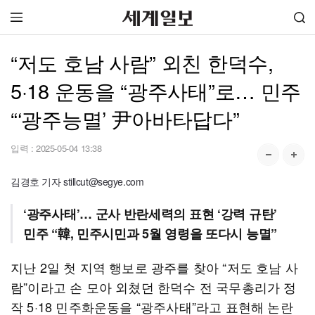
“저도 호남 사람” 외친 한덕수,
5·18 운동을 “광주사태”로… 민주
“‘광주능멸’ 尹아바타답다”
입력 :
2025-05-04 13:38
김경호 기자 stillcut@segye.com
‘광주사태’… 군사 반란세력의 표현 ‘강력 규탄’
민주 “韓, 민주시민과 5월 영령을 또다시 능멸”
지난 2일 첫 지역 행보로 광주를 찾아 “저도 호남 사
람”이라고 손 모아 외쳤던 한덕수 전 국무총리가 정
작 5·18 민주화운동을 “광주사태”라고 표현해 논란