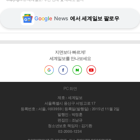
G
o
o
g
l
e
News
에서 세계일보 팔로우
지면보다 빠르게!
세계일보를 만나보세요
PC 화면
제호 : 세계일보
서울특별시 용산구 서빙고로 17
등록번호 : 서울, 아03959 | 등록일(발행일) : 2015년 11월 2일
발행인 : 박정훈
편집인 : 조남규
청소년보호 책임자 : 김기환
02-2000-1234