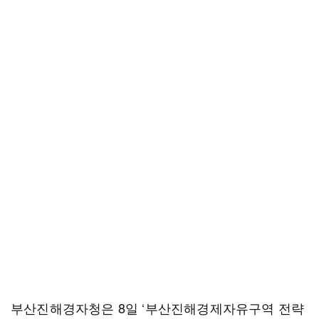
부산진해경자청은 8일 ‘부산진해경제자유구역 전략