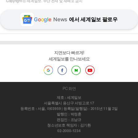
Copyright ⓒ 세계일보. 무단 전재 및 재배포 금지
G
o
o
g
l
e
News
에서 세계일보 팔로우
지면보다 빠르게!
세계일보를 만나보세요
PC 화면
제호 : 세계일보
서울특별시 용산구 서빙고로 17
등록번호 : 서울, 아03959 | 등록일(발행일) : 2015년 11월 2일
발행인 : 박정훈
편집인 : 조남규
청소년보호 책임자 : 김기환
02-2000-1234