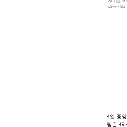
전 서울 여
스·뉴시스
4일 중
령은 49