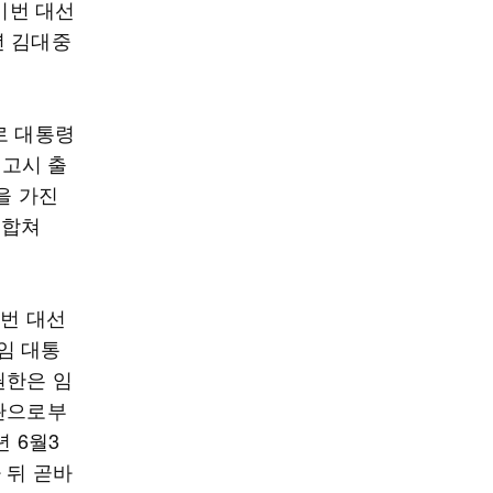
이번 대선
년 김대중
로 대통령
정고시 출
을 가진
 합쳐
이번 대선
임 대통
권한은 임
장관으로부
 6월3
 뒤 곧바