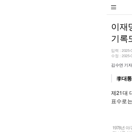
이재명
기록
입력 :
2025-
수정 :
2025-
김수연 기자 s
李대통
제21대 
표수로는 
1978년 