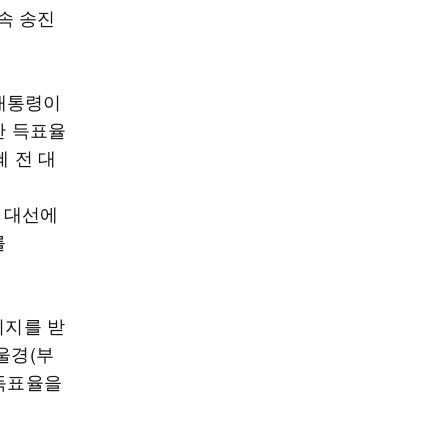
소속 송진
 대통령이
다만 득표율
혜 전 대
대 대선에
를
지지를 받
울경(부
 득표율을