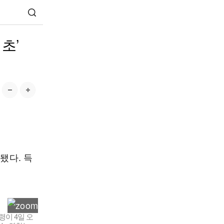
초’
됐다. 득
령이 4일 오