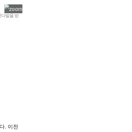
꽃다발을 받
다. 이전