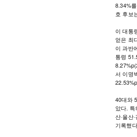
8.34%
호 후보는
이 대통령
얻은 최다
이 과반에
통령 51
8.27%
서 이명
22.53
40대와
았다. 
산·울산
기록했다