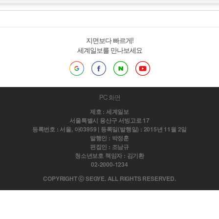
지면보다 빠르게!
세계일보를 만나보세요
PC 화면
제호 : 세계일보
서울특별시 용산구 서빙고로 17
등록번호 : 서울, 아03959 | 등록일(발행일) : 2015년 11월 2일
발행인 : 박정훈
편집인 : 조남규
청소년보호 책임자 : 김기환
02-2000-1234
COPYRIGHT ⓒ SEGYE. ALL RIGHTS RESERVED.