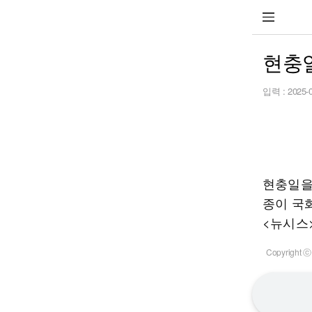
현충일
입력 :
2025-
현충일을
종이 국
<뉴시스
Copyrigh