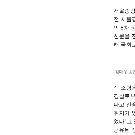
서울중앙
전 서울
의 8차
신문을 
해 국회
김대우 방
신 소령
경찰로부
다고 진술
취지가 
었다”고
공유된 