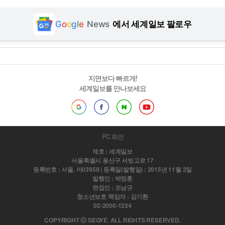
G
o
o
g
l
e
News
에서 세계일보 팔로우
지면보다 빠르게!
세계일보를 만나보세요
PC 화면
제호 : 세계일보
서울특별시 용산구 서빙고로 17
등록번호 : 서울, 아03959 | 등록일(발행일) : 2015년 11월 2일
발행인 : 박정훈
편집인 : 조남규
청소년보호 책임자 : 김기환
02-2000-1234
COPYRIGHT ⓒ SEGYE. ALL RIGHTS RESERVED.