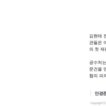
김현태 
관들은 
의 첫 
공수처는
문건을 
혐의 피
안경준
Copyrigh