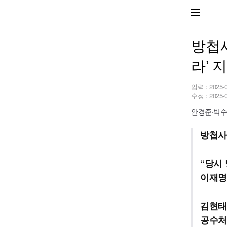
방첩사
라’ 
입력 :
2025-
수정 :
2025-
안경준·박수
방첩사
“당시
이재명
김현태
공수처