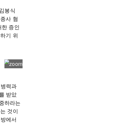
 김봉식
 종사 혐
대한 증인
포하기 위
 병력과
를 받았
집중하라는
라는 것이
톡방에서