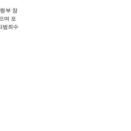
사령부 장
으며 포
직자범죄수