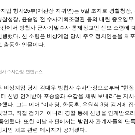
지법 형사25부(재판장 지귀연)는 5일 조지호 경찰청장,
경찰청장, 윤승영 전 수사기획조정관 등의 내란 중요임무
 공판에서 방첩사 군사기밀수사 통제장교인 신모 소령에 
진행했다. 신 소령은 비상계엄 당시 주요 정치인들을 체
로 출동한 인물이다.
첩사 수사단장. 연합뉴스
은 비상계엄 당시 김대우 방첩사 수사단장으로부터 “현장
터 신병 인계받아 포승줄과 수갑을 채워 보내라”는 지시
했다. 그는 이어 “이재명, 한동훈, 우원식 3명 검거에 
있었고, 직접 검거가 아니라 경찰 통해 신병을 인계받으
 증언했다. 또한 이날 재판에서는 방첩사 관계자들의 단
정치인 체포 관련 메시지가 공개됐다.