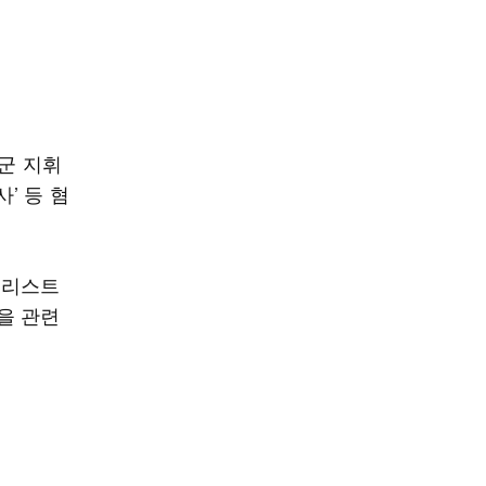
군 지휘
’ 등 혐
랙리스트
을 관련