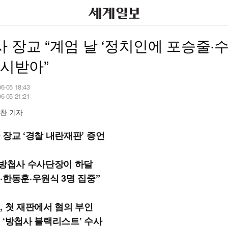
 장교 “계엄 날 ‘정치인에 포승줄·
지시받아”
06-05 18:43
06-05 21:21
찬 기자
 장교 ‘경찰 내란재판’ 증언
 방첩사 수사단장이 하달
·한동훈·우원식 3명 집중”
, 첫 재판에서 혐의 부인
 ‘방첩사 블랙리스트’ 수사