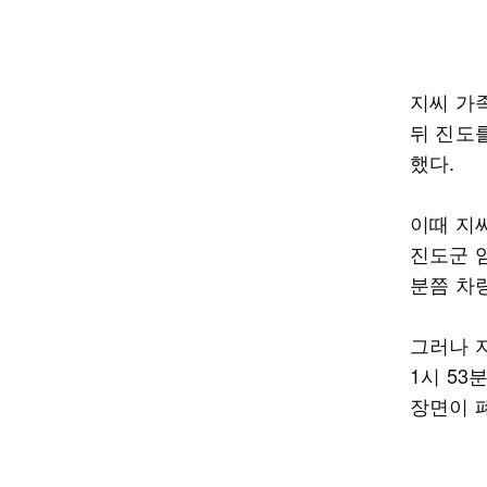
지씨 가
뒤 진도를
했다.
이때 지
진도군 임
분쯤 차
그러나 
1시 5
장면이 폐