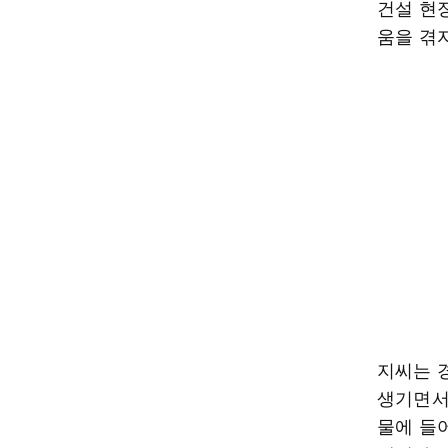
건설 현
움을 겪
지씨는 
생기면서
물에 들