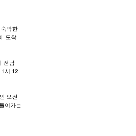
 숙박한
에 도착
뒤 전남
1시 12
인 오전
 들어가는