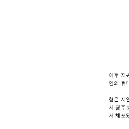
이후 지씨
인의 휴
형은 지
서 광주
서 체포