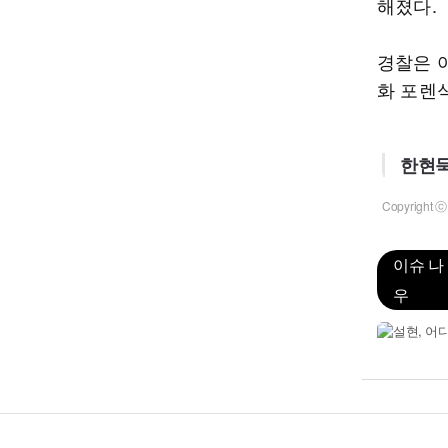
해졌다.
경찰은 
화 포렌
한현묵
Copyrigh
이슈 나
우