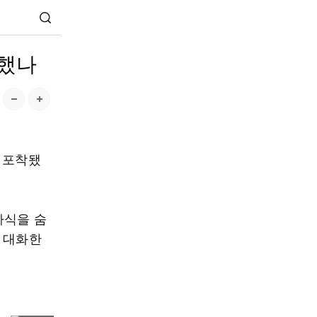
획했나
 포착됐
자식을 숨
의 대화한