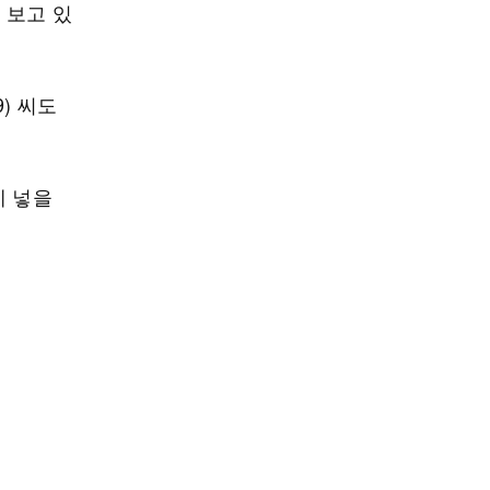
 보고 있
) 씨도
에 넣을