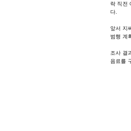
락 직전
다.
앞서 지
범행 계
조사 결
음료를 