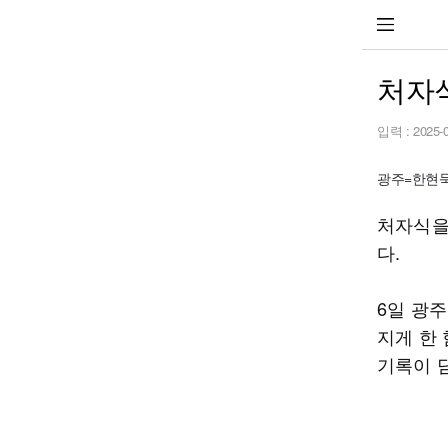
처자식
입력 :
2025-
광주=한현묵 기
처자식을
다.
6일 광
지게 한 
기록이 