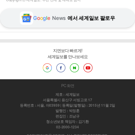
G
o
o
g
l
e
News
에서 세계일보 팔로우
지면보다 빠르게!
세계일보를 만나보세요
PC 화면
제호 : 세계일보
서울특별시 용산구 서빙고로 17
등록번호 : 서울, 아03959 | 등록일(발행일) : 2015년 11월 2일
발행인 : 박정훈
편집인 : 조남규
청소년보호 책임자 : 김기환
02-2000-1234