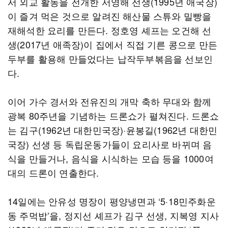
서 외교 활동을 전개한 서영해 선생(1995년 애국장)
이 즐겨 먹은 것으로 알려진 해산물 스튜와 밀빵을
재해석한 요리를 만든다. 정호영 셰프는 오건해 선
생(2017년 애족장)이 집에서 직접 기른 콩으로 만든
두부를 활용해 만들었다는 납작두부볶음을 선보인
다.
이어 가수 경서와 전유진의 개막 축하 무대와 함께
광복 80주년을 기념하는 드론쇼가 펼쳐진다. 드론쇼
는 김구(1962년 대한민국장)·윤봉길(1962년 대한민
국장) 선생 등 독립운동가들이 요리사로 바뀌며 음
식을 만들거나, 음식을 시식하는 모습 등을 1000여
대의 드론이 연출한다.
14일에는 안유성 명장이 평양냉면과 ‘5·18민주화운
동 주먹밥’을, 정지선 셰프가 김구 선생, 지복영 지사