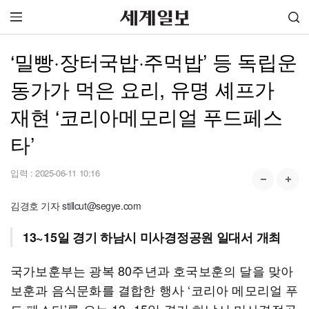
‘밀빵·장터국밥·주먹밥’ 등 독립운
동가가 먹은 요리, 유명 셰프가
재현 ‘코리아메모리얼 푸드페스
타’
입력 :
2025-06-11 10:16
김경호 기자 stillcut@segye.com
13~15일 경기 하남시 미사경정공원 일대서 개최
국가보훈부는 광복 80주년과 호국보훈의 달을 맞아
보훈과 음식문화를 결합한 행사 ‘코리아 메모리얼 푸