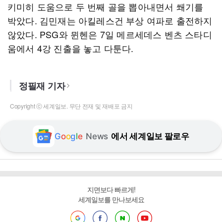
키미히 도움으로 두 번째 골을 뽑아내면서 쐐기를
박았다. 김민재는 아킬레스건 부상 여파로 출전하지
않았다. PSG와 뮌헨은 7일 메르세데스 벤츠 스타디
움에서 4강 진출을 놓고 다툰다.
정필재 기자
Copyright ⓒ 세계일보. 무단 전재 및 재배포 금지
G
o
o
g
l
e
News
에서 세계일보 팔로우
지면보다 빠르게!
세계일보를 만나보세요