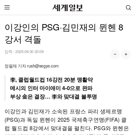
이강인의 PSG·김민재의 뮌헨 8
강서 격돌
입력 :
2025-06-30 20:09
정필재 기자 rush@segye.com
李, 클럽월드컵 16강전 20분 맹활약
메시의 인터 마이애미 4-0으로 완파
부상 金은 결장… 李와 맞대결 불투명
이강인과 김민재가 소속된 프랑스 파리 생제르맹
(PSG)과 독일 뮌헨이 2025 국제축구연맹(FIFA) 클
럽 월드컵 8강에서 맞대결을 펼친다. PSG와 뮌헨은