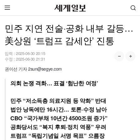
민주 지연 전술·공화 내부 갈등…
美상원 ‘트럼프 감세안’ 진통
입력 :
2025-06-30 20:15
수정 :
2025-06-30 21:31
권이선 기자 2sun@segye.com
의회 논쟁 격화… 표결 ‘험난한 여정’
민주 “저소득층 의료지원 등 약화” 반대
법안 낭독에만 16시간… 토론·수정 남아
CBO “국가부채 10년간 4500조원 증가”
공화당서도 “복지 후퇴·정치 역풍” 우려
트럼프 “독립기념일 서명 목표” 으름장