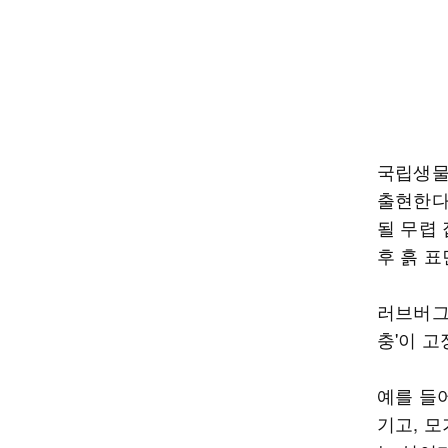
국립생물
출현한다
될 무렵 
후 흙 표
러브버그
충'이 
예를 들
기고, 