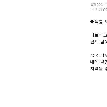
6월 30일
데 계양구청
◆익충·
러브버그
함께 날
중국 남부
내에 발
지역을 