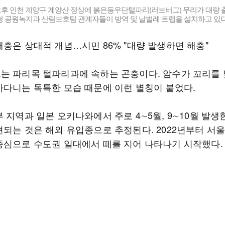
 오후 인천 계양구 계양산 정상에 붉은등우단털파리(러브버그) 무리가 대량 
 공원녹지과 산림보호팀 관계자들이 방역 및 날벌레 트랩을 설치하고 있다
해충은 상대적 개념…시민 86% "대량 발생하면 해충"
는 파리목 털파리과에 속하는 곤충이다. 암수가 꼬리를 
아다니는 독특한 모습 때문에 이런 별칭이 붙었다.
 지역과 일본 오키나와에서 주로 4∼5월, 9∼10월 발생한
견되는 것은 해외 유입종으로 추정된다. 2022년부터 서
중심으로 수도권 일대에서 떼를 지어 나타나기 시작했다.