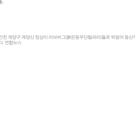
.
전 인천 계양구 계양산 정상이 러브버그(붉은등우단털파리)들로 뒤덮여 등산
다. 연합뉴스