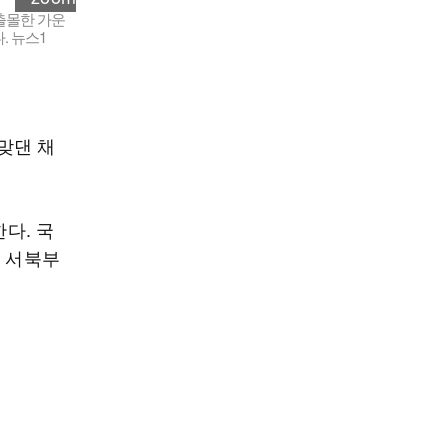
출몰한 가운
. 뉴스1
맞댄 채
다. 국
울 서북부