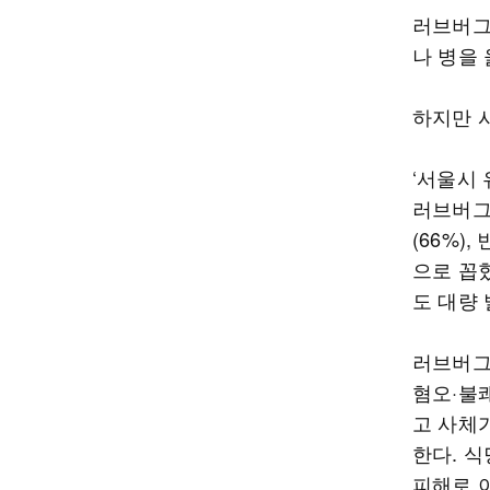
러브버그
나 병을
하지만 
‘서울시 
러브버그
(66%)
으로 꼽
도 대량
러브버그
혐오·불
고 사체
한다. 식
피해로 