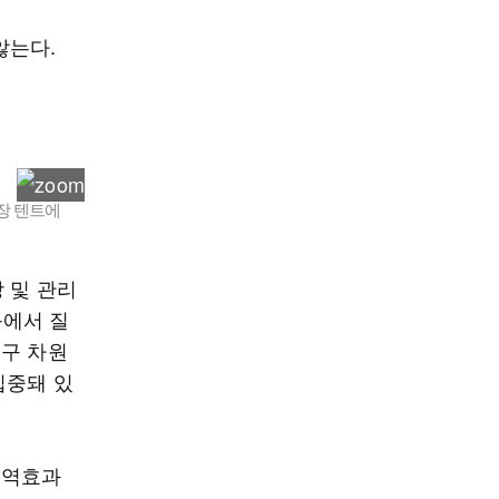
않는다.
장 텐트에
 및 관리
등에서 질
치구 차원
집중돼 있
 역효과