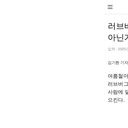
러브버
아닌가
입력 :
2025-
김기환 기자 k
여름철마
러브버그
사람에 
으킨다.