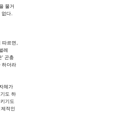
을 물거
 없다.
에 따르면,
퀴벌레
운' 곤충
라 하더라
 자체가
오기도 하
시키기도
 경제적인