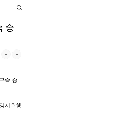
속 송
구속 송
 강제추행