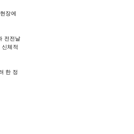
 현장에
과 전전날
서 신체적
려 한 정