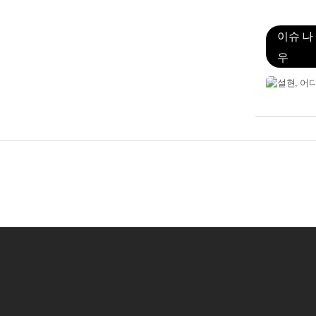
이슈 나
우