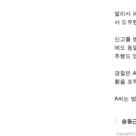
멀리서 
서 도주
신고를 
에도 동
추행도 
경찰은 
황을 포
A씨는 
송동근
Copyrigh