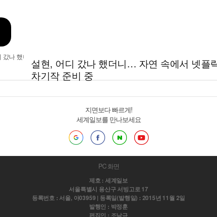
설현, 어디 갔나 했더니… 자연 속에서 넷플
차기작 준비 중
지면보다 빠르게!
세계일보를 만나보세요
PC 화면
제호 : 세계일보
서울특별시 용산구 서빙고로 17
등록번호 : 서울, 아03959 | 등록일(발행일) : 2015년 11월 2일
발행인 : 박정훈
편집인 : 조남규