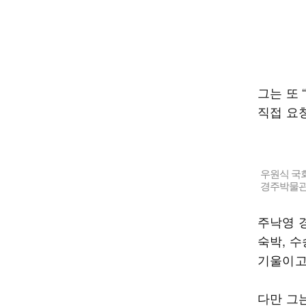
그는 또 
직접 요
우원식 국회
경주박물관
주낙영 
숙박, 수
기울이고
다만 그