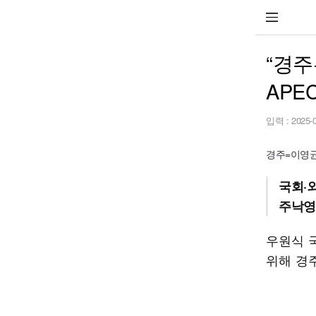
“경주
APE
입력 :
2025-
경주=이영균 기
국회·외
주낙영 
우원식 국
위해 경