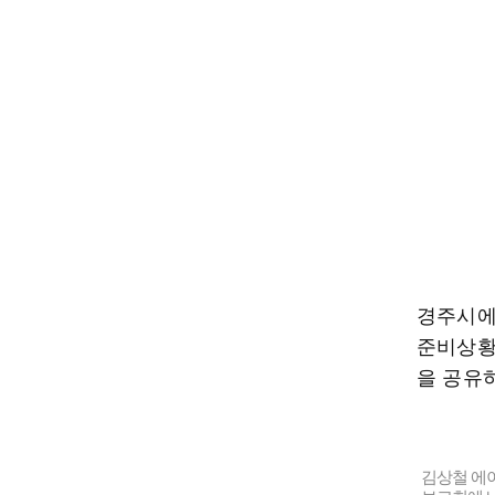
경주시에 
준비상황
을 공유
김상철 에이