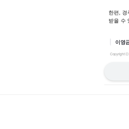
한편, 
받을 수
이영균
Copyrigh