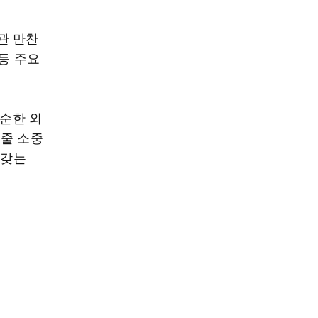
관 만찬
 등 주요
단순한 외
여줄 소중
 갖는