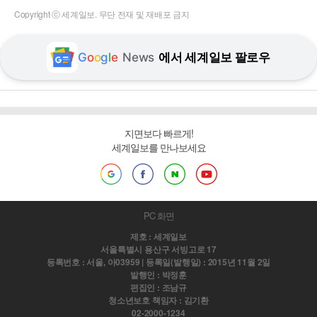
Copyright ⓒ 세계일보. 무단 전재 및 재배포 금지
G
o
o
g
l
e
News
에서 세계일보 팔로우
지면보다 빠르게!
세계일보를 만나보세요
PC 화면
제호 : 세계일보
서울특별시 용산구 서빙고로 17
등록번호 : 서울, 아03959 | 등록일(발행일) : 2015년 11월 2일
발행인 : 박정훈
편집인 : 조남규
청소년보호 책임자 : 김기환
02-2000-1234