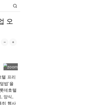
업 오
호텔 프리
덮밥’을
 롯데호텔
, 양식,
특히 행사