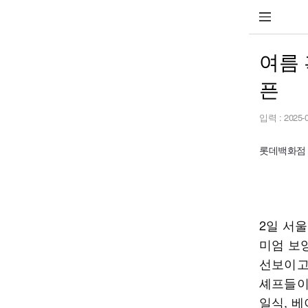
여름 
픈
입력 :
2025-
롯데백화점
2일 서
미엄 보
선보이고
셰프들이 
일식, 