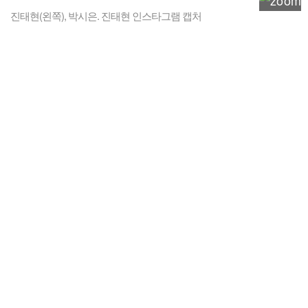
진태현(왼쪽), 박시은. 진태현 인스타그램 캡처