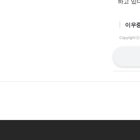
하고 있다
이우중
Copyrigh