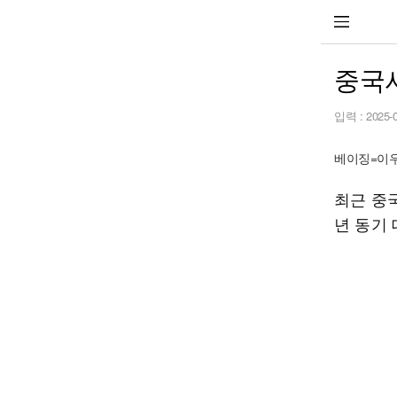
중국서
입력 :
2025-
베이징=이우중
최근 중
년 동기