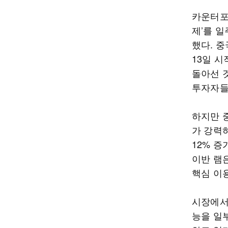
카운터포인
제’를 
했다. 중
13일 시
돌아선 
투자자들
하지만 
가 강력
12% 
이반 램
핵심 이
시장에서는
능을 일