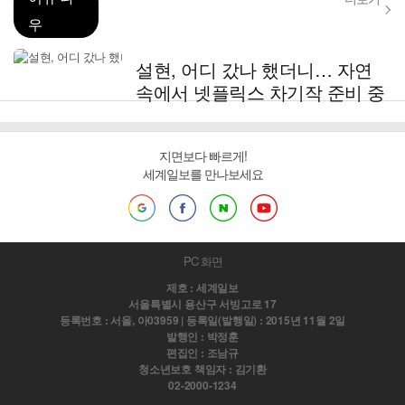
우
설현, 어디 갔나 했더니… 자연
속에서 넷플릭스 차기작 준비 중
지면보다 빠르게!
세계일보를 만나보세요
PC 화면
제호 : 세계일보
서울특별시 용산구 서빙고로 17
등록번호 : 서울, 아03959 | 등록일(발행일) : 2015년 11월 2일
발행인 : 박정훈
편집인 : 조남규
청소년보호 책임자 : 김기환
02-2000-1234