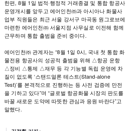
한편, 8월 1일 법적·행정적 거래종결 및 통합 항공사
운영개시를 앞두고 에어인천㈜과 아시아나 화물사
업부 직원들은 최근 서울 강서구 마곡동 원그로브에
마련한 에어인천㈜ 서울지점 사무실로 이전해 함께
근무하며 통합 출범을 준비 중이다.
에어인천㈜ 관계자는 “8월 1일 0시, 국내 첫 통합 화
물전용 항공사의 성공적 출범을 위해 △항공 운항
△정비 △통제 △재무 등 각 기능별 독립 운영에 차
질이 없도록 ‘스탠드얼론 테스트(Stand-alone
Test)’를 본격적으로 진행하는 등 사전 검증에 만전
을 기하고 있다”며 “글로벌 항공화물 시장의 판도를
바꿀 새로운 도약에 따뜻한 관심과 응원 바란다”고
말했다.