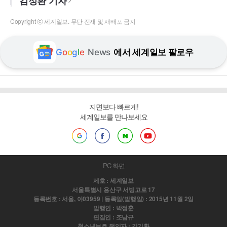
김정환 기자
Copyright ⓒ 세계일보. 무단 전재 및 재배포 금지
G
o
o
g
l
e
News
에서 세계일보 팔로우
지면보다 빠르게!
세계일보를 만나보세요
PC 화면
제호 : 세계일보
서울특별시 용산구 서빙고로 17
등록번호 : 서울, 아03959 | 등록일(발행일) : 2015년 11월 2일
발행인 : 박정훈
편집인 : 조남규
청소년보호 책임자 : 김기환