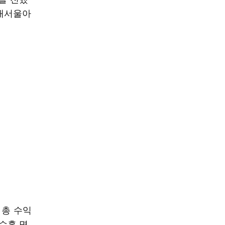
이대서울아
 총 수익
박수홍 명