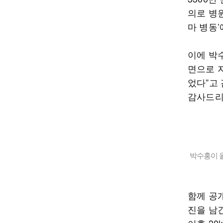
의로 병원
마 병동
이에 박
면으로 
었다”고 
감사드리
박수홍이 올
함께 공
진을 남