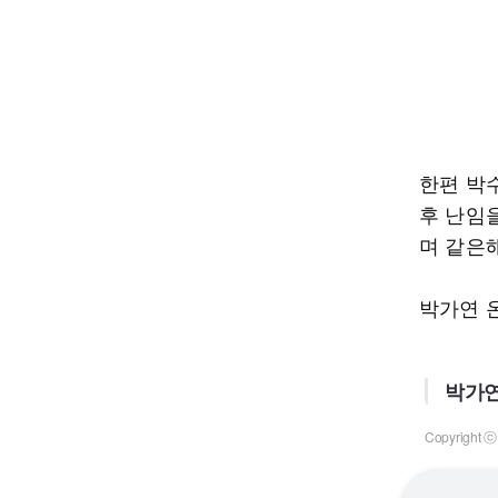
한편 박수
후 난임
며 같은해
박가연 온
박가연
Copyrigh