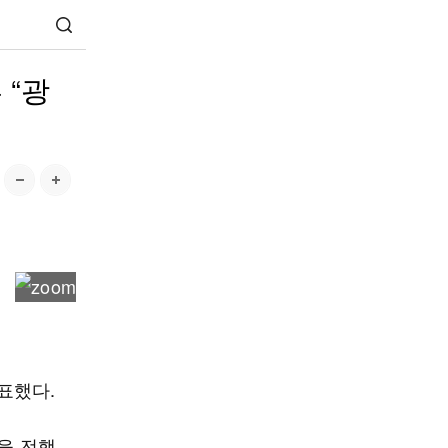
 “광
표했다.
을 전했