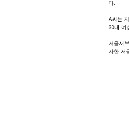
다.
A씨는 
20대 
서울서부
사한 서울