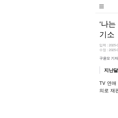
‘나는
기소
입력 :
2025-
수정 :
2025-
구윤모 기자 i
지난달 
TV 연애
의로 재