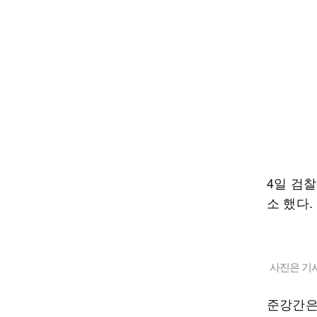
4일 검
소 했다.
사진은 기
준강간은