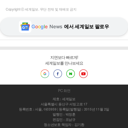
Copyright ⓒ 세계일보. 무단 전재 및 재배포 금지
G
o
o
g
l
e
News
에서 세계일보 팔로우
지면보다 빠르게!
세계일보를 만나보세요
PC 화면
제호 : 세계일보
서울특별시 용산구 서빙고로 17
등록번호 : 서울, 아03959 | 등록일(발행일) : 2015년 11월 2일
발행인 : 박정훈
편집인 : 조남규
청소년보호 책임자 : 김기환