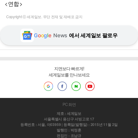
<연합>
Copyright ⓒ 세계일보. 무단 전재 및 재배포 금지
G
o
o
g
l
e
News
에서 세계일보 팔로우
지면보다 빠르게!
세계일보를 만나보세요
PC 화면
제호 : 세계일보
서울특별시 용산구 서빙고로 17
등록번호 : 서울, 아03959 | 등록일(발행일) : 2015년 11월 2일
발행인 : 박정훈
편집인 : 조남규