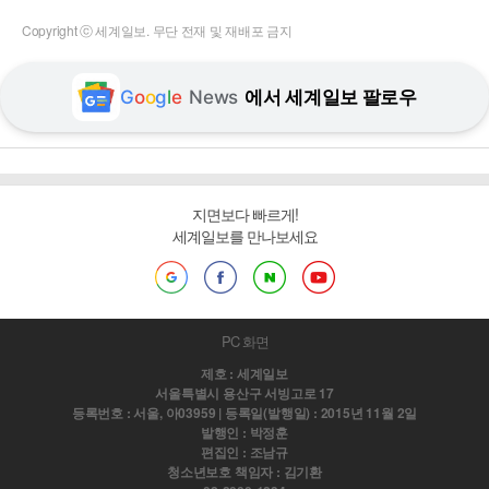
Copyright ⓒ 세계일보. 무단 전재 및 재배포 금지
G
o
o
g
l
e
News
에서 세계일보 팔로우
지면보다 빠르게!
세계일보를 만나보세요
PC 화면
제호 : 세계일보
서울특별시 용산구 서빙고로 17
등록번호 : 서울, 아03959 | 등록일(발행일) : 2015년 11월 2일
발행인 : 박정훈
편집인 : 조남규
청소년보호 책임자 : 김기환