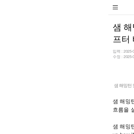
샘 해
프터 
입력 :
2025-
수정 :
2025-
샘 해밍턴
샘 해밍
흐름을 
샘 해밍턴