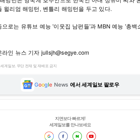
들 윌리엄 해밍턴, 벤틀리 해밍턴을 두고 있다.
으로는 유튜브 예능 '이웃집 남편들'과 MBN 예능 '총백쇼
인 뉴스 기자 jullsjh@segye.com
t ⓒ 세계일보. 무단 전재 및 재배포 금지
G
o
o
g
l
e
News
에서 세계일보 팔로우
지면보다 빠르게!
세계일보를 만나보세요