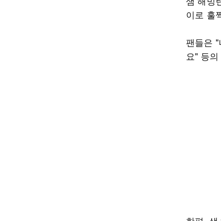
샘 해밍
이로 훌
팬들은 
요" 등의
한편, 