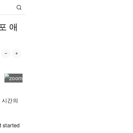
포 애
며 시간의
tarted