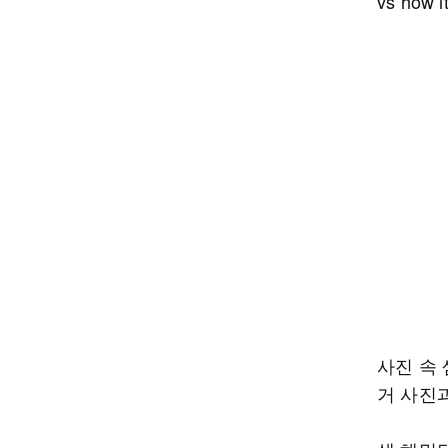
vs how
사진 속
거 사진