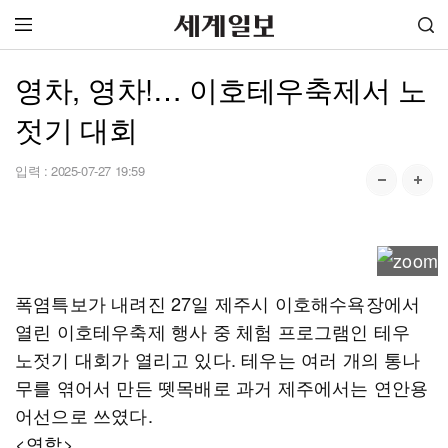
영차, 영차!… 이호테우축제서 노
젓기 대회
입력 :
2025-07-27 19:59
폭염특보가 내려진 27일 제주시 이호해수욕장에서
열린 이호테우축제 행사 중 체험 프로그램인 테우
노젓기 대회가 열리고 있다. 테우는 여러 개의 통나
무를 엮어서 만든 뗏목배로 과거 제주에서는 연안용
어선으로 쓰였다.
<연합>