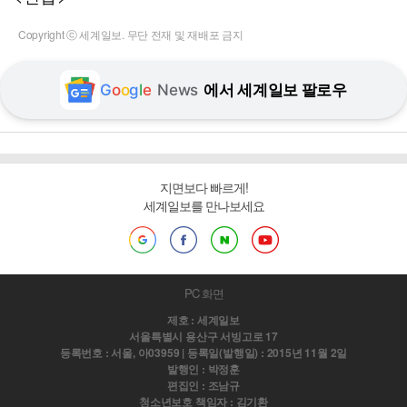
Copyright ⓒ 세계일보. 무단 전재 및 재배포 금지
G
o
o
g
l
e
News
에서 세계일보 팔로우
지면보다 빠르게!
세계일보를 만나보세요
PC 화면
제호 : 세계일보
서울특별시 용산구 서빙고로 17
등록번호 : 서울, 아03959 | 등록일(발행일) : 2015년 11월 2일
발행인 : 박정훈
편집인 : 조남규
청소년보호 책임자 : 김기환