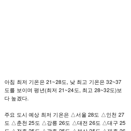
아침 최저 기온은 21~28도, 낮 최고 기온은 32~37
도를 보이며 평년(최저 21~24도, 최고 28~32도)보
다 높겠다.
주요 도시 예상 최저 기온은 △서울 28도 △인천 27
도 △춘천 25도 △강릉 26도 △대전 26도 △대구 25
도 △전주 25도 △광주 25도 △부산 25도 △제주 26