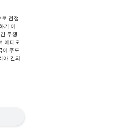
으로 전쟁
하기 어
질긴 투쟁
며 에티오
국이 주도
리아 간의