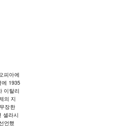
티오피아에
에 1935
차 이탈리
제의 지
 무장한
년 셀라시
 선언했