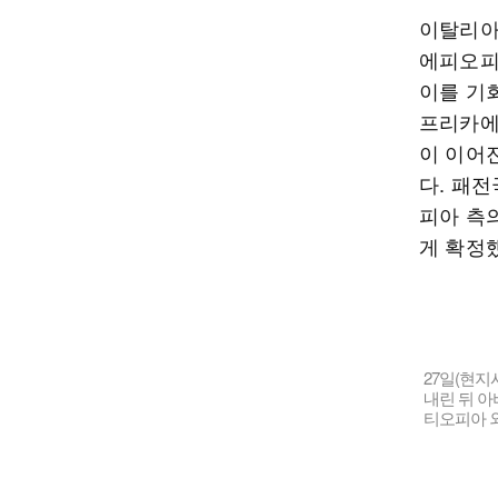
이탈리아
에피오피
이를 기
프리카에 
이 이어
다. 패
피아 측
게 확정
27일(현지
내린 뒤 아
티오피아 외