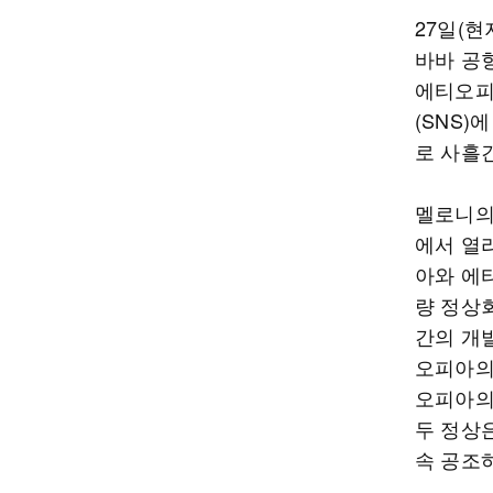
27일(
바바 공
에티오피
(SNS)
로 사흘
멜로니의
에서 열
아와 에
량 정상
간의 개발
오피아의
오피아의
두 정상
속 공조