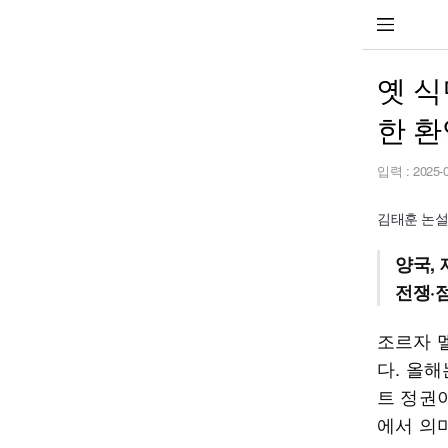
옛 식
한 환
입력 :
2025-
김태훈 논설위
양국,
전쟁·점
조르자 
다. 올해
트 정권
에서 의