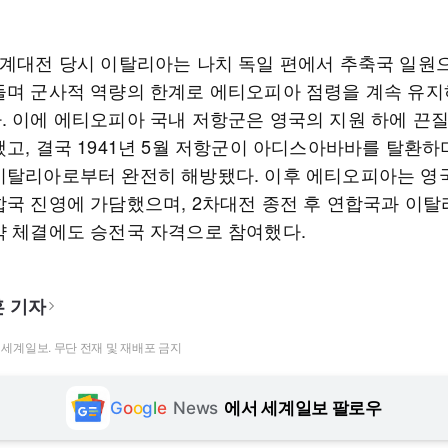
세계대전 당시 이탈리아는 나치 독일 편에서 추축국 일원
들며 군사적 역량의 한계로 에티오피아 점령을 계속 유지
. 이에 에티오피아 국내 저항군은 영국의 지원 하에 끈
했고, 결국 1941년 5월 저항군이 아디스아바바를 탈환하
이탈리아로부터 완전히 해방됐다. 이후 에티오피아는 영
합국 진영에 가담했으며, 2차대전 종전 후 연합국과 이탈
약 체결에도 승전국 자격으로 참여했다.
 기자
t ⓒ 세계일보. 무단 전재 및 재배포 금지
G
o
o
g
l
e
News
에서 세계일보 팔로우