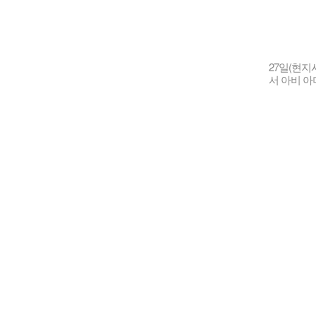
27일(현지
서 아비 아