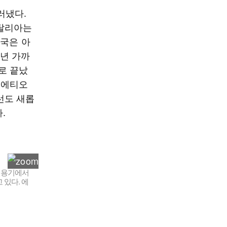
러냈다.
이탈리아는
제국은 아
2년 가까
로 끝났
 에티오
선도 새롭
.
 전용기에서
있다. 에