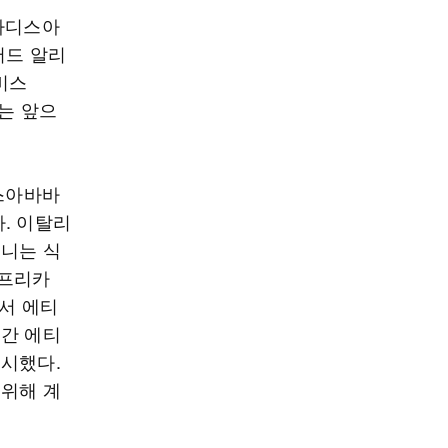
 아디스아
머드 알리
비스
라는 앞으
디스아바바
. 이탈리
로니는 식
아프리카
로서 에티
그간 에티
표시했다.
 위해 계