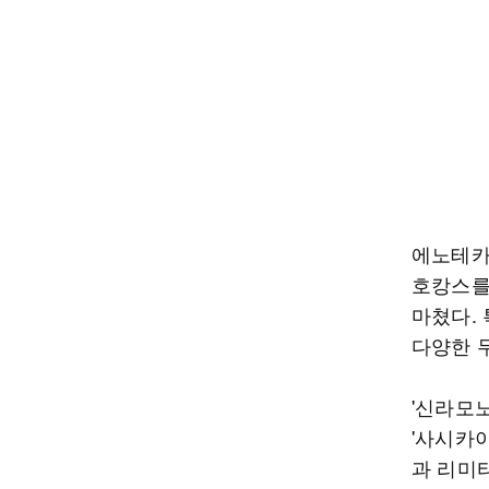
에노테카
호캉스를
마쳤다.
다양한 
'신라모노
'사시카
과 리미