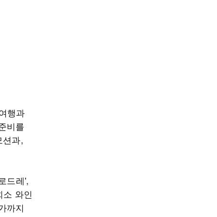
 여행과
 준비를
모션과,
로드레',
희소 와인
호가까지