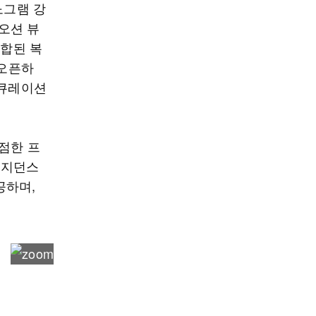
노그램 강
 오션 뷰
결합된 복
 오픈하
 큐레이션
점한 프
레지던스
공하며,