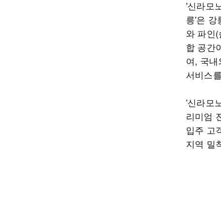
'신라모
릉'은 강
와 파인(
합 공간이
여, 국
서비스를
'신라모
리미엄 
입주 고
지역 밀