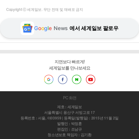
Copyright ⓒ 세계일보. 무단 전재 및 재배포 금지
G
o
o
g
l
e
News
에서 세계일보 팔로우
지면보다 빠르게!
세계일보를 만나보세요
PC 화면
제호 : 세계일보
서울특별시 용산구 서빙고로 17
등록번호 : 서울, 아03959 | 등록일(발행일) : 2015년 11월 2일
발행인 : 박정훈
편집인 : 조남규
청소년보호 책임자 : 김기환