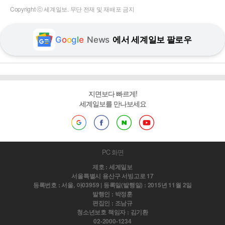
Copyright ⓒ 세계일보. 무단 전재 및 재배포 금지
G
o
o
g
l
e
News
에서 세계일보 팔로우
지면보다 빠르게!
세계일보를 만나보세요
PC 화면
제호 : 세계일보
서울특별시 용산구 서빙고로 17
등록번호 : 서울, 아03959 | 등록일(발행일) : 2015년 11월 2일
발행인 : 박정훈
편집인 : 조남규
청소년보호 책임자 : 김기환
02-2000-1234