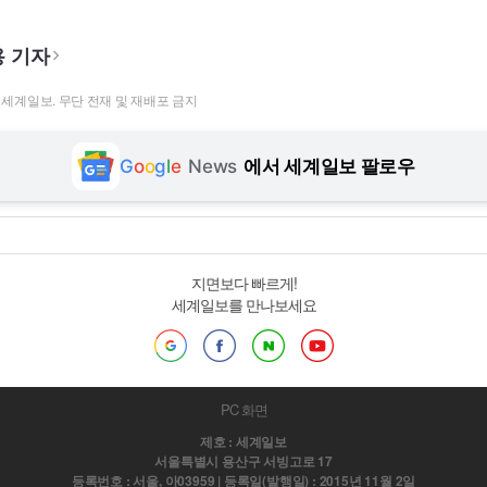
 기자
t ⓒ 세계일보. 무단 전재 및 재배포 금지
G
o
o
g
l
e
News
에서 세계일보 팔로우
지면보다 빠르게!
세계일보를 만나보세요
PC 화면
제호 : 세계일보
서울특별시 용산구 서빙고로 17
등록번호 : 서울, 아03959 | 등록일(발행일) : 2015년 11월 2일