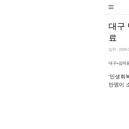
대구 
료
입력 :
2025-
대구=김덕용 
‘민생회복
만명이 