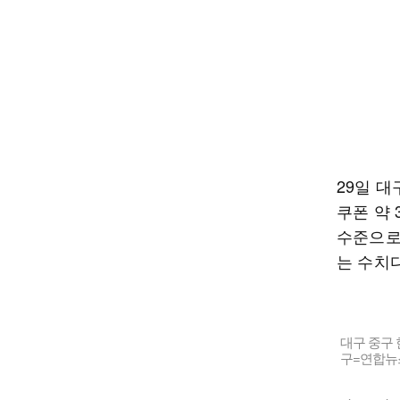
29일 대
쿠폰 약 
수준으로,
는 수치다
대구 중구 
구=연합뉴