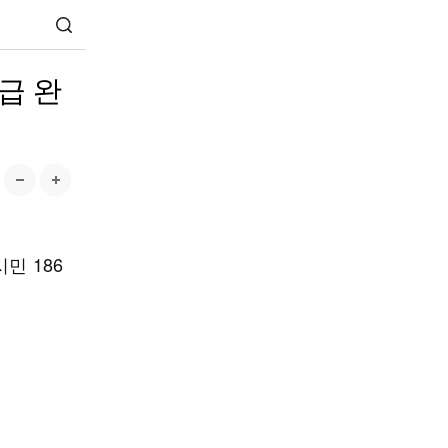
급 완
민 186