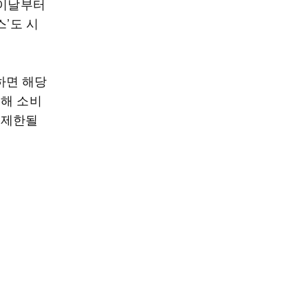
 이날부터
스’도 시
하면 해당
문해 소비
 제한될