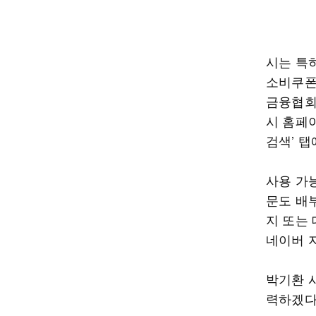
시는 특
소비쿠폰
금융협회
시 홈페
검색’ 탭
사용 가
문도 배
지 또는
네이버 
박기환 
력하겠다