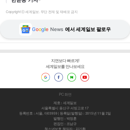
Copyright ⓒ 세계일보. 무단 전재 및 재배포 금지
G
o
o
g
l
e
News
에서 세계일보 팔로우
지면보다 빠르게!
세계일보를 만나보세요
PC 화면
제호 : 세계일보
서울특별시 용산구 서빙고로 17
등록번호 : 서울, 아03959 | 등록일(발행일) : 2015년 11월 2일
발행인 : 박정훈
편집인 : 조남규
청소년보호 책임자 : 김기환