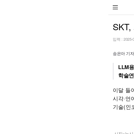
SKT
입력 :
2025-
송은아 기자 s
LLM
학술연
이달 들어
시각·언어
기술(인
사진=뉴시