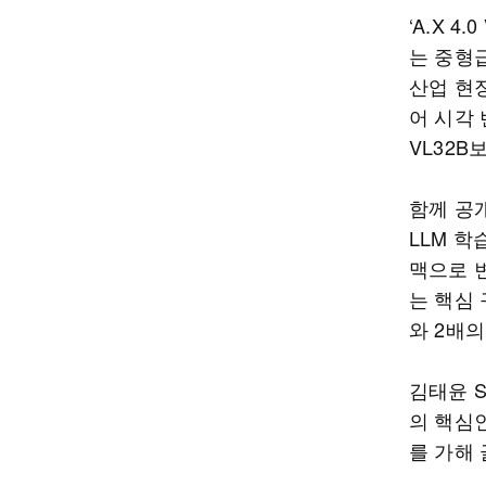
‘A.X 4
는 중형
산업 현
어 시각 
VL32B
함께 공개
LLM 
맥으로 
는 핵심
와 2배의
김태윤 S
의 핵심
를 가해 