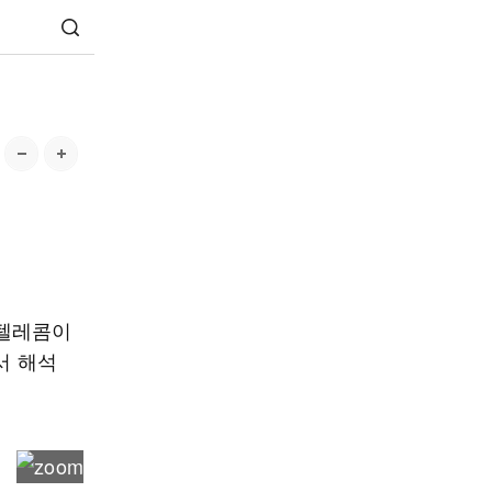
K텔레콤이
서 해석