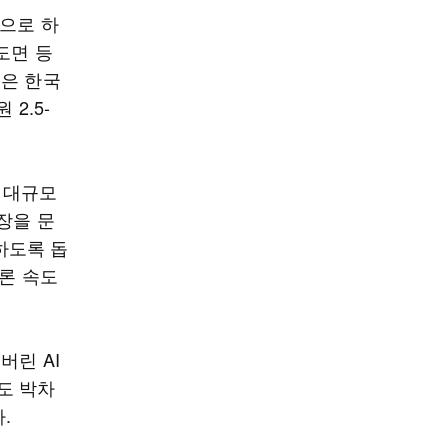
반으로 하
도면 등
델은 한국
2.5-
해 대규모
장을 문
하도록 돕
추론 속도
버린 AI
도 박차
.