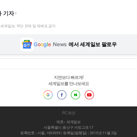
 기자
t ⓒ 세계일보. 무단 전재 및 재배포 금지
G
o
o
g
l
e
News
에서 세계일보 팔로우
지면보다 빠르게!
세계일보를 만나보세요
PC 화면
제호 : 세계일보
서울특별시 용산구 서빙고로 17
등록번호 : 서울, 아03959 | 등록일(발행일) : 2015년 11월 2일