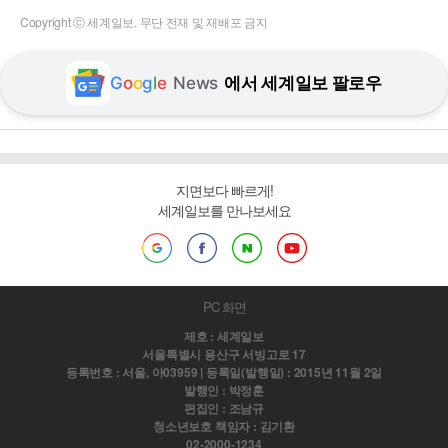
Copyright ⓒ 세계일보. 무단 전재 및 재배포 금지
G
o
o
g
l
e
News
에서 세계일보 팔로우
지면보다 빠르게!
세계일보를 만나보세요
PC 화면
제호 : 세계일보
서울특별시 용산구 서빙고로 17
등록번호 : 서울, 아03959 | 등록일(발행일) : 2015년 11월 2일
발행인 : 박정훈
편집인 : 조남규
청소년보호 책임자 : 김기환
02-2000-1234