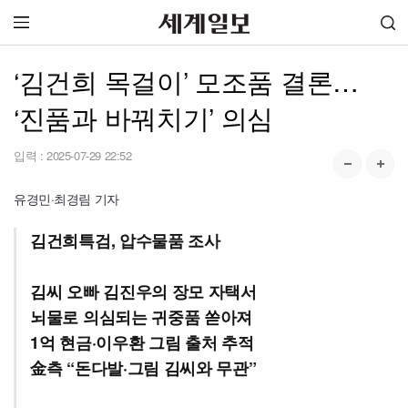
‘김건희 목걸이’ 모조품 결론…
‘진품과 바꿔치기’ 의심
입력 :
2025-07-29 22:52
유경민·최경림 기자
김건희특검, 압수물품 조사
김씨 오빠 김진우의 장모 자택서
뇌물로 의심되는 귀중품 쏟아져
1억 현금·이우환 그림 출처 추적
金측 “돈다발·그림 김씨와 무관”