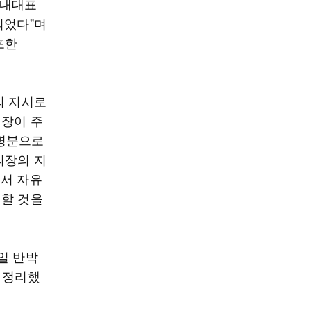
원내대표
되었다”며
포한
의 지시로
의장이 주
 명분으로
의장의 지
에서 자유
 할 것을
일 반박
 정리했