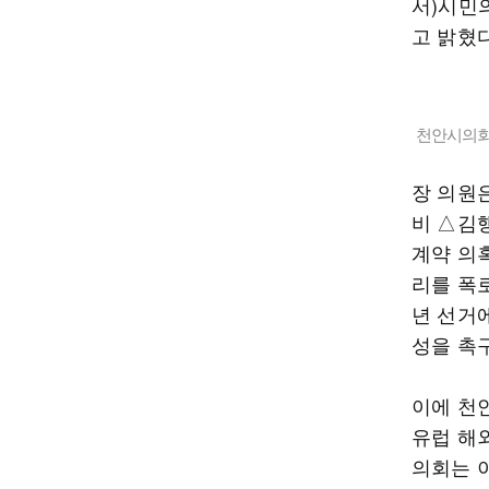
서)시민
고 밝혔다
천안시의회
장 의원
비 △김
계약 의
리를 폭
년 선거
성을 촉
이에 천
유럽 해
의회는 