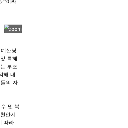
문”이라
 예산낭
 및 특혜
하는 부조
의해 내
원들의 자
수 및 북
 천안시
에 따라