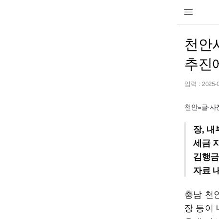
천안시
추진에
입력 :
2025-
천안=글·사진 
장, 
세금 
김행금
자료 
충남 천
장 등이