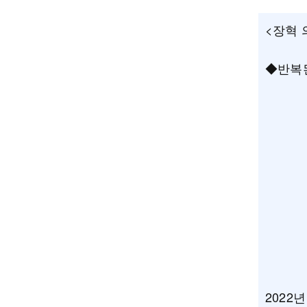
<장혁 
◆반복
2022