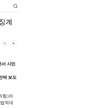
 징계
로서 시민
반박 보도
의힘)의
 법적대