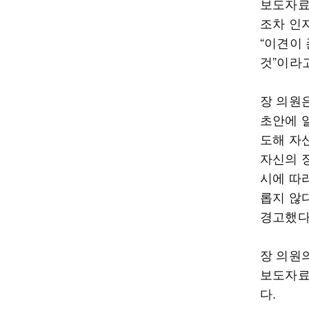
보도자료
조차 인
“이견이
것”이라
장 의원
초안에 
도해 자
자신의 
시에 따
롭지 않
경고했다
장 의원
보도자료
다.