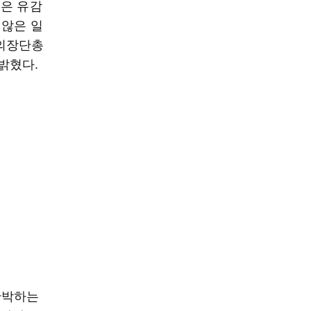
곡은 유감
 않은 일
 의장단총
밝혔다.
반박하는