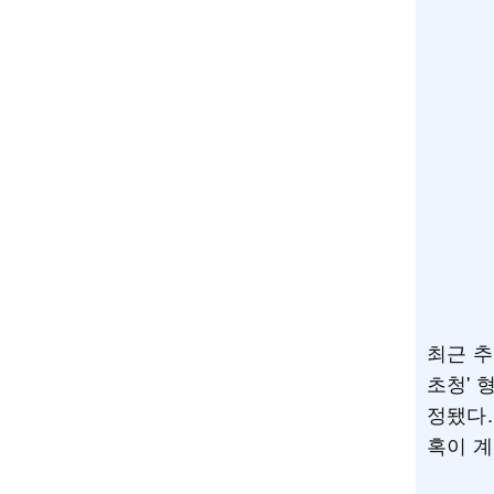
최근 추
초청' 
정됐다.
혹이 계