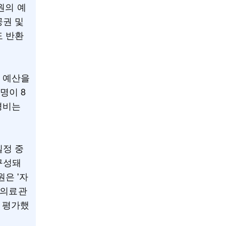
원의 예
공권 및
도 반환
의 예산을
명이 8
경비는
일정 중
구성돼
은 '자
 의료관
 평가했