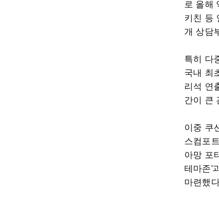
로 올해 
키친 등
개 상담
특히 다
국내 최초
리석 연
간이 큰 
이중 쿠
스컴포트
아망 포
테마존'
마련했다