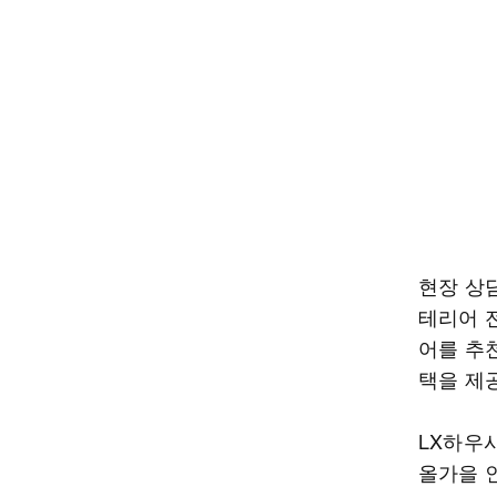
현장 상
테리어 
어를 추
택을 제
LX하우
올가을 