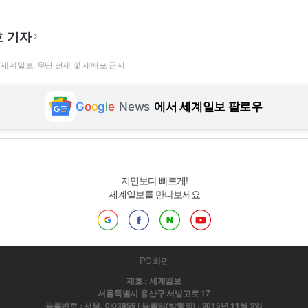
 기자
t ⓒ 세계일보. 무단 전재 및 재배포 금지
G
o
o
g
l
e
News
에서 세계일보 팔로우
지면보다 빠르게!
세계일보를 만나보세요
PC 화면
제호 : 세계일보
서울특별시 용산구 서빙고로 17
등록번호 : 서울, 아03959 | 등록일(발행일) : 2015년 11월 2일