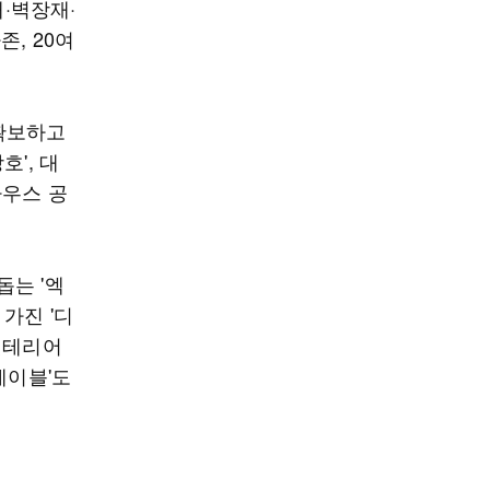
재·벽장재·
, 20여
확보하고
', 대
하우스 공
는 '엑
가진 '디
펫테리어
테이블'도