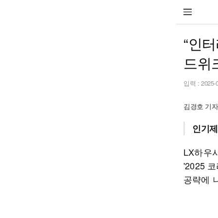
“인터
드위크
입력 :
2025-
김경호 기자 st
인기제
LX하우
'2025
공략에 