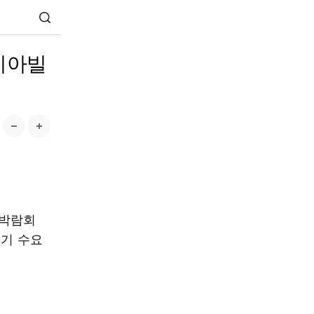
코리아빌
축박람회
수기 수요