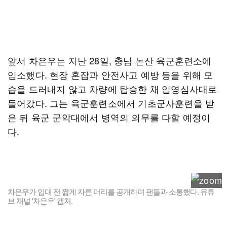
앞서 차은우는 지난 28일, 충남 논산 육군훈련소에
입소했다. 현장 혼잡과 안전사고 예방 등을 위해 모
습을 드러내지 않고 차량에 탑승한 채 입영심사대로
들어갔다. 그는 육군훈련소에서 기초군사훈련을 받
은 뒤 육군 군악대에서 병역의 의무를 다할 예정이
다.
차은우가 입대 전 짧게 자른 머리를 공개하며 팬들과 소통했다. 유튜
브 채널 '차은우' 캡처.