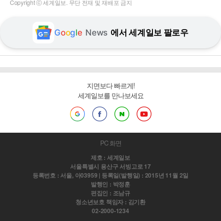
Copyright ⓒ 세계일보. 무단 전재 및 재배포 금지
G
o
o
g
l
e
News
에서 세계일보 팔로우
지면보다 빠르게!
세계일보를 만나보세요
PC 화면
제호 : 세계일보
서울특별시 용산구 서빙고로 17
등록번호 : 서울, 아03959 | 등록일(발행일) : 2015년 11월 2일
발행인 : 박정훈
편집인 : 조남규
청소년보호 책임자 : 김기환
02-2000-1234