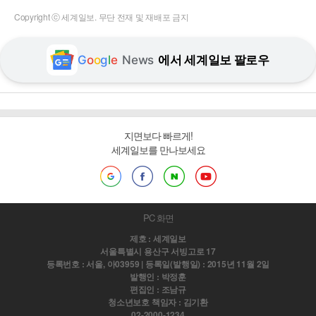
Copyright ⓒ 세계일보. 무단 전재 및 재배포 금지
G
o
o
g
l
e
News
에서 세계일보 팔로우
지면보다 빠르게!
세계일보를 만나보세요
PC 화면
제호 : 세계일보
서울특별시 용산구 서빙고로 17
등록번호 : 서울, 아03959 | 등록일(발행일) : 2015년 11월 2일
발행인 : 박정훈
편집인 : 조남규
청소년보호 책임자 : 김기환
02-2000-1234