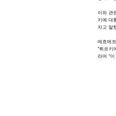
이와 관
키예 대
자고 말
메흐메트
"튀르키
라며 "이