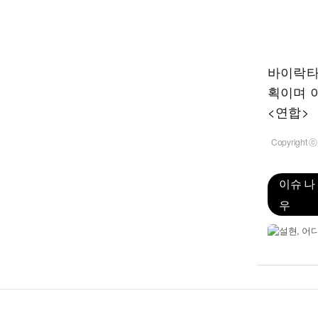
바이락타
획이며 
<연합>
Copyrigh
이슈 나
우