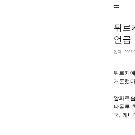
튀르키
언급
입력 :
2025-
튀르키예
거론했다
알파르슬
나돌루 
국, 캐나