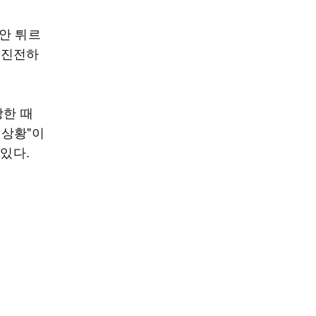
안 튀르
 진전하
방한 때
 상황"이
있다.