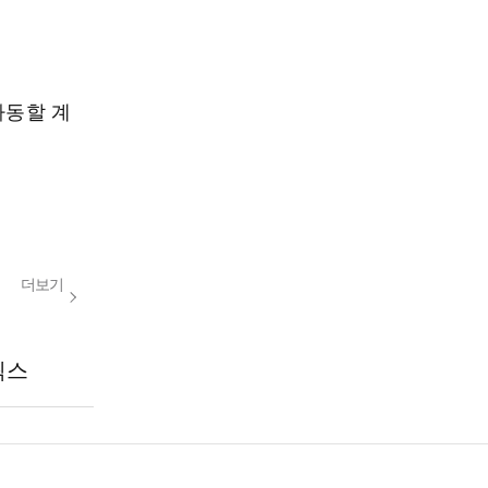
가동할 계
더보기
릭스