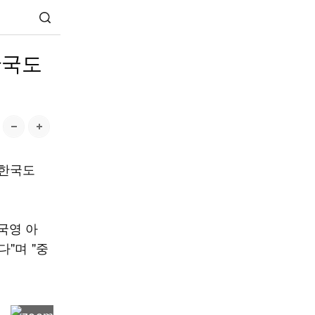
한국도
 한국도
국영 아
"며 "중