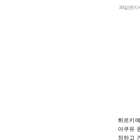
30일(현
튀르키예
아쿠유 
정하고 