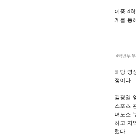
이중 4
계를 통
4학년부 우
해당 영상
정이다.
김광열 
스포츠 관
녀노소 
하고 지
했다.