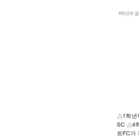
4학년부 결
△1학년
SC △
트FC가