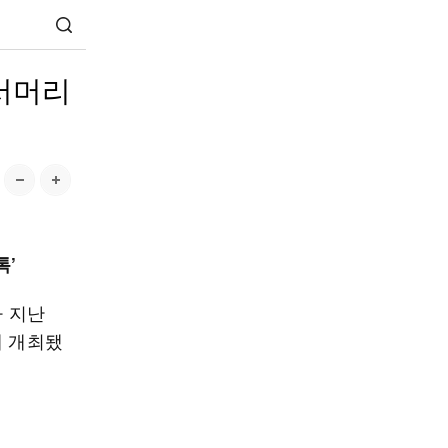
서머리
톡’
가 지난
에 개최됐