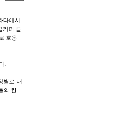
이와타에서
골키퍼 클
로 호응
다.
장별로 대
들의 컨