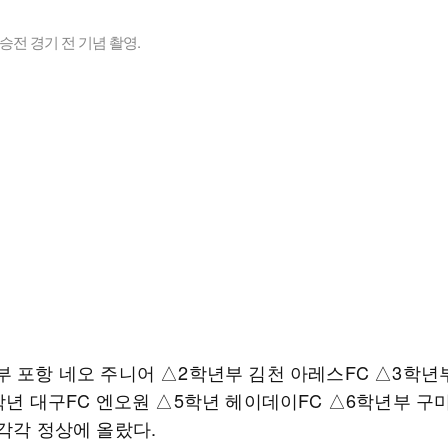
승전 경기 전 기념 촬영.
부 포항 네오 주니어 △2학년부 김천 아레스FC △3학년
4학년 대구FC 엔오원 △5학년 헤이데이FC △6학년부 
 각각 정상에 올랐다.