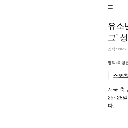
유소년
그’ 
입력 :
2025-
영덕=이영균 기
스포츠
전국 축구
25~2
다.