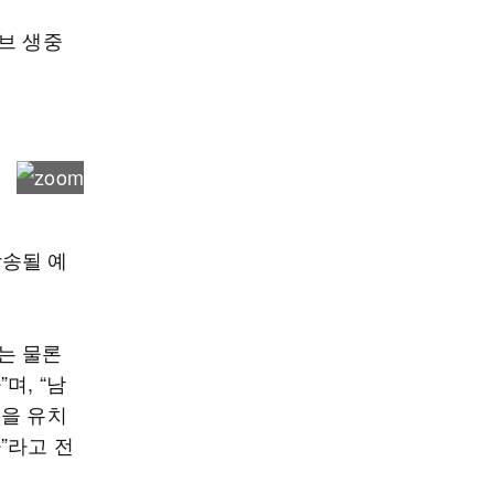
브 생중
방송될 예
는 물론
며, “남
객을 유치
”라고 전