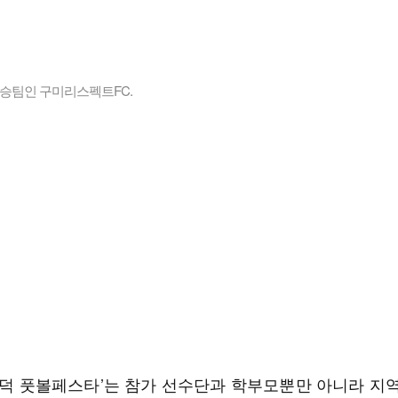
우승팀인 구미리스펙트FC.
‘영덕 풋볼페스타’는 참가 선수단과 학부모뿐만 아니라 지