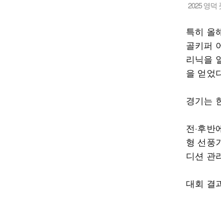
2025 영
특히 올
골키퍼 
리닉을 
을 얻었다
경기는 
전·후반
형 선풍
디션 관
대회 결