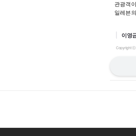
관광객이
일레븐의 
이영균
Copyrigh