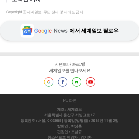
Copyright ⓒ 세계일보. 무단 전재 및 재배포 금지
G
o
o
g
l
e
News
에서 세계일보 팔로우
지면보다 빠르게!
세계일보를 만나보세요
PC 화면
제호 : 세계일보
서울특별시 용산구 서빙고로 17
등록번호 : 서울, 아03959 | 등록일(발행일) : 2015년 11월 2일
발행인 : 박정훈
편집인 : 조남규
청소년보호 책임자 : 김기환