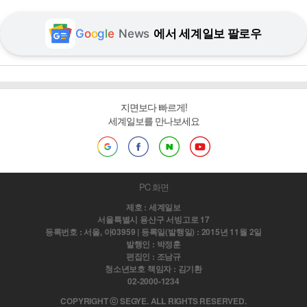
G
o
o
g
l
e
News
에서 세계일보 팔로우
지면보다 빠르게!
세계일보를 만나보세요
PC 화면
제호 : 세계일보
서울특별시 용산구 서빙고로 17
등록번호 : 서울, 아03959 | 등록일(발행일) : 2015년 11월 2일
발행인 : 박정훈
편집인 : 조남규
청소년보호 책임자 : 김기환
02-2000-1234
COPYRIGHT ⓒ SEGYE. ALL RIGHTS RESERVED.