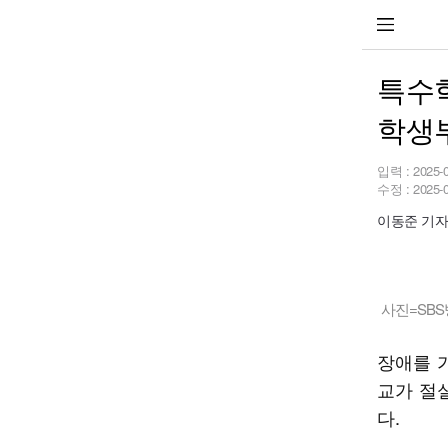
특수학
학생
입력 :
2025-
수정 :
2025-
이동준 기자 b
사진=SB
장애를 
교가 절
다.