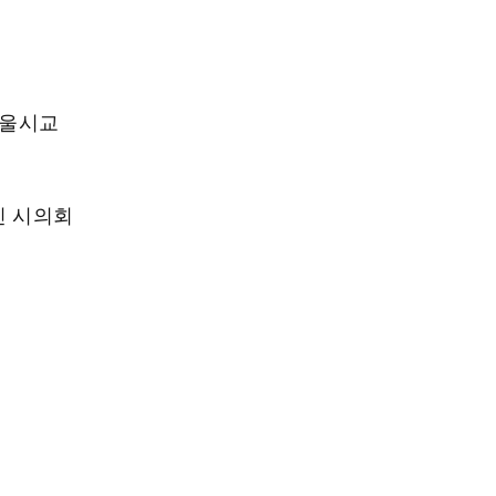
서울시교
낀 시의회