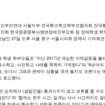
인부모연대 서울지부·전국특수학교학부모협의회·전국
의회·한국중증중복뇌병변장애인부모회 등 장애학생 학부
전날인 27일 오후 서울 중구 서울시의회 앞에서 기자회견
애 학생 학부모들은 “지난 2017년 극심한 지역갈등을 
특수학교, 서진학교 사태를 똑똑히 기억한다”며 “8년여의
금, 또다시 그때와 판박이 상황을 겪게 될지도 모른다는 
고 호소했다.
이번 심의에서 (설립안을) 통과시키지 않고 보류를 할 수도
들린다”며 “짧게는 한두 시간, 길게는 서너 시간까지도 걸
학을 하면서 특수학교 설립을 하루라도 앞당기려 애태우