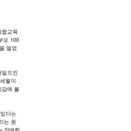
통합교육
모 100
을 열었
불러일으킨
 세월이
예감에 불
 있다는
리는 원
는 장애학