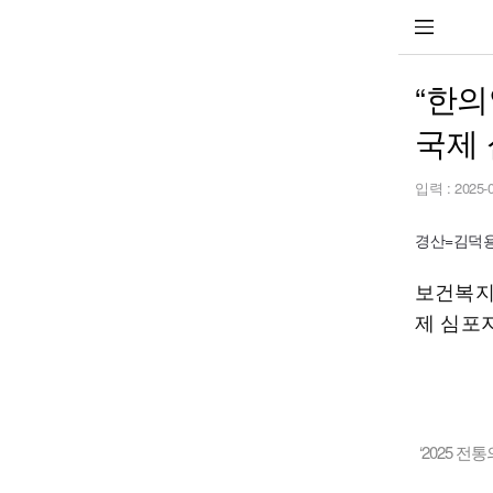
“한의
국제
입력 :
2025-
경산=김덕용 
보건복지
제 심포지
‘2025 