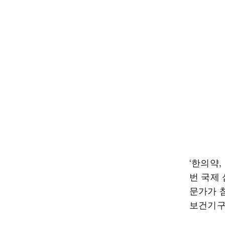
‘한의약
번 국제 
문가가 
보건기구