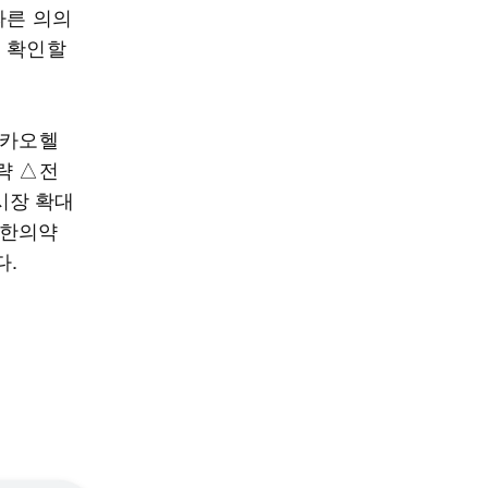
따른 의의
접 확인할
카카오헬
략 △전
시장 확대
△한의약
다.