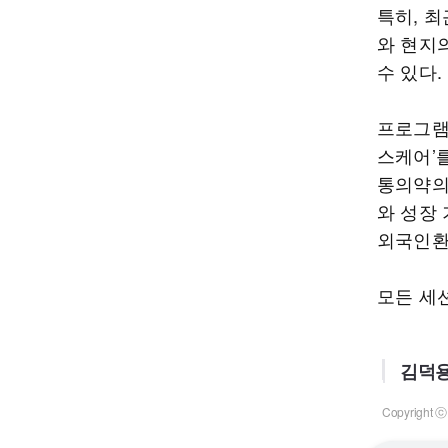
특히, 
와 현지
수 있다.
프로그램
스케어’
통의약의
와 성장
외국인환
모든 세
김덕용
Copyrigh