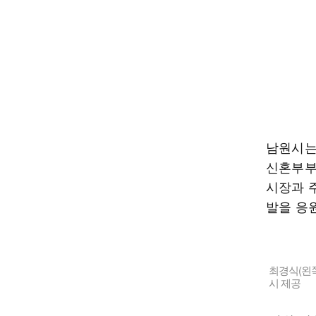
남원시는
신혼부부
시장과 주
발을 응
최경식(왼쪽
시 제공