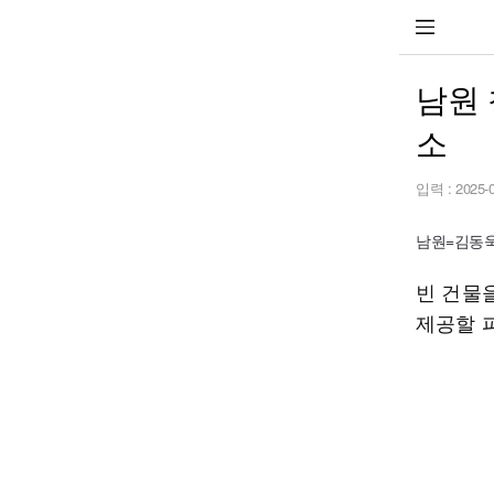
남원 
소
입력 :
2025-
남원=김동욱 
빈 건물
제공할 