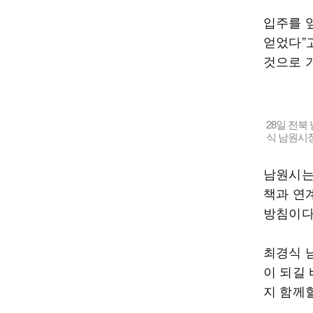
입주를 
얻었다”
것으로 
28일 전
식 남원시장
남원시는
책과 연
방침이다
최경식 
이 되길
지 함께