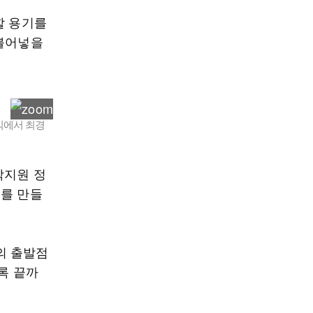
할 용기를
 불어넣을
식에서 최경
착지원 정
조를 만들
의 출발점
록 끝까