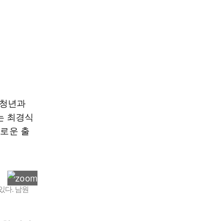
 청년과
는 최경식
새로운 출
있다. 남원