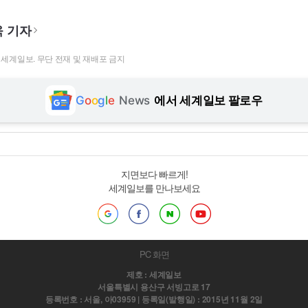
 기자
t ⓒ 세계일보. 무단 전재 및 재배포 금지
G
o
o
g
l
e
News
에서 세계일보 팔로우
지면보다 빠르게!
세계일보를 만나보세요
PC 화면
제호 : 세계일보
서울특별시 용산구 서빙고로 17
등록번호 : 서울, 아03959 | 등록일(발행일) : 2015년 11월 2일